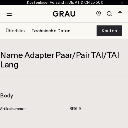
Kostenloser Versand in DE, AT & CH ab 50€
Weiter zu Hauptinhalt
Informationen zur Barrierefreiheit
Grau
Überblick
Technische Daten
Kaufen
Name Adapter Paar/Pair TAI/TAI
Lang
Body
Artikelnummer
BE1619